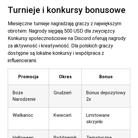
Turnieje i konkursy bonusowe
Miesięczne turnieje nagradzają graczy z największym
obrotem. Nagrody sięgają 500 USD dla zwycięzcy.
Konkursy społecznościowe na Discord oferują nagrody
za aktywność i kreatywność. Dla polskich graczy
dostępne są lokalne konkursy i współpraca z
influencerami.
Promocja
Okres
Bonus
Boże
Grudzień
Bonus depozytowy
Narodzenie
2x
Wielkanoc
Kwiecień
Limitowane
skrzynki
Halloween
Październik
Tematyczne