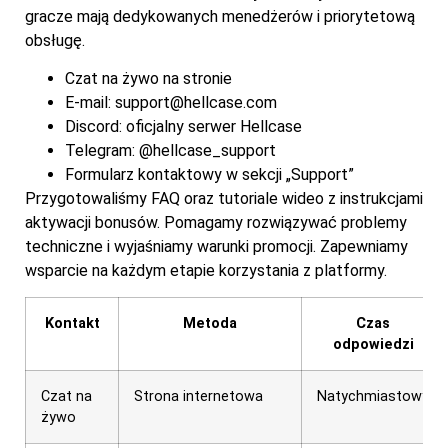
gracze mają dedykowanych menedżerów i priorytetową
obsługę.
Czat na żywo na stronie
E-mail:
support@hellcase.com
Discord: oficjalny serwer Hellcase
Telegram: @hellcase_support
Formularz kontaktowy w sekcji „Support”
Przygotowaliśmy FAQ oraz tutoriale wideo z instrukcjami
aktywacji bonusów. Pomagamy rozwiązywać problemy
techniczne i wyjaśniamy warunki promocji. Zapewniamy
wsparcie na każdym etapie korzystania z platformy.
Kontakt
Metoda
Czas
odpowiedzi
Czat na
Strona internetowa
Natychmiastowy
żywo