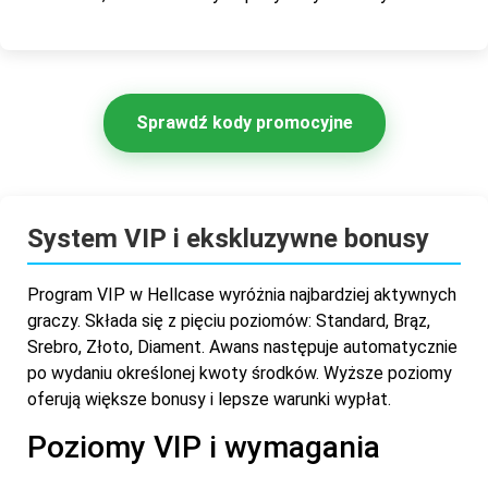
Sprawdź kody promocyjne
System VIP i ekskluzywne bonusy
Program VIP w Hellcase wyróżnia najbardziej aktywnych
graczy. Składa się z pięciu poziomów: Standard, Brąz,
Srebro, Złoto, Diament. Awans następuje automatycznie
po wydaniu określonej kwoty środków. Wyższe poziomy
oferują większe bonusy i lepsze warunki wypłat.
Poziomy VIP i wymagania