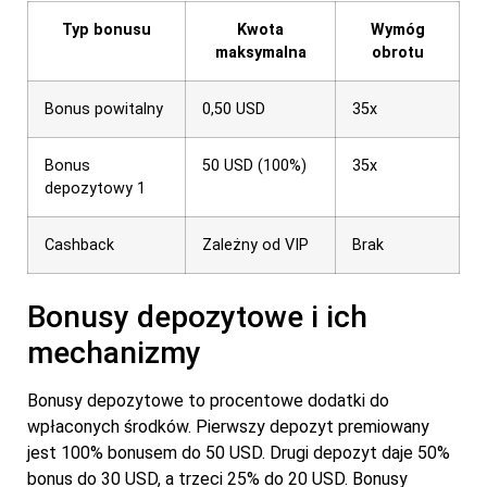
Typ bonusu
Kwota
Wymóg
maksymalna
obrotu
Bonus powitalny
0,50 USD
35x
Bonus
50 USD (100%)
35x
depozytowy 1
Cashback
Zależny od VIP
Brak
Bonusy depozytowe i ich
mechanizmy
Bonusy depozytowe to procentowe dodatki do
wpłaconych środków. Pierwszy depozyt premiowany
jest 100% bonusem do 50 USD. Drugi depozyt daje 50%
bonus do 30 USD, a trzeci 25% do 20 USD. Bonusy