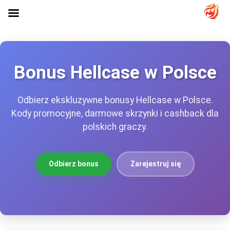
Bonus Hellcase w Polsce
Odbierz ekskluzywne bonusy Hellcase w Polsce.
Kody promocyjne, darmowe skrzynki i cashback dla
polskich graczy.
Odbierz bonus
Zarejestruj się