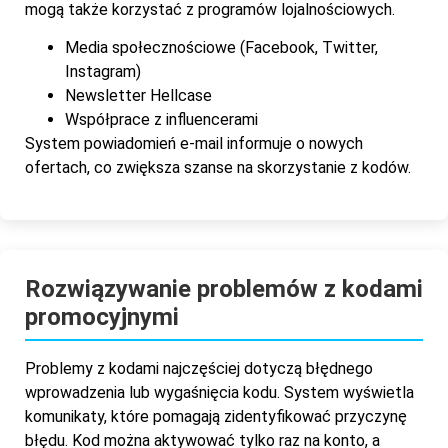
mogą także korzystać z programów lojalnościowych.
Media społecznościowe (Facebook, Twitter,
Instagram)
Newsletter Hellcase
Współprace z influencerami
System powiadomień e-mail informuje o nowych
ofertach, co zwiększa szanse na skorzystanie z kodów.
Rozwiązywanie problemów z kodami
promocyjnymi
Problemy z kodami najczęściej dotyczą błędnego
wprowadzenia lub wygaśnięcia kodu. System wyświetla
komunikaty, które pomagają zidentyfikować przyczynę
błędu. Kod można aktywować tylko raz na konto, a