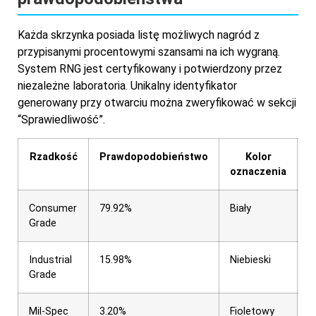
Każda skrzynka posiada listę możliwych nagród z
przypisanymi procentowymi szansami na ich wygraną.
System RNG jest certyfikowany i potwierdzony przez
niezależne laboratoria. Unikalny identyfikator
generowany przy otwarciu można zweryfikować w sekcji
“Sprawiedliwość”.
Rzadkość
Prawdopodobieństwo
Kolor
P
oznaczenia
Consumer
79.92%
Biały
0
Grade
U
Industrial
15.98%
Niebieski
0
Grade
U
Mil-Spec
3.20%
Fioletowy
5